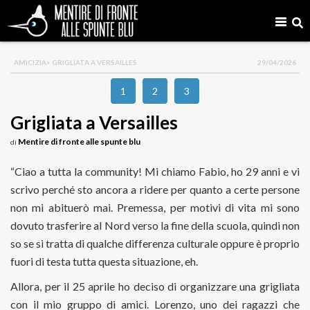
AMICIZIA
> GRIGLIATA A VERSAILLES
29/04/2026
1
2
3
Grigliata a Versailles
Mentire di fronte alle spunte blu
di
“Ciao a tutta la community! Mi chiamo Fabio, ho 29 anni e vi
scrivo perché sto ancora a ridere per quanto a certe persone
non mi abituerò mai. Premessa, per motivi di vita mi sono
dovuto trasferire al Nord verso la fine della scuola, quindi non
so se si tratta di qualche differenza culturale oppure è proprio
fuori di testa tutta questa situazione, eh.
Allora, per il 25 aprile ho deciso di organizzare una grigliata
con il mio gruppo di amici. Lorenzo, uno dei ragazzi che