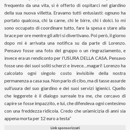
frequento da una vita, si è offerto di ospitarci nel giardino
della sua nuova villetta. Eravamo tutti entusiasti: ognuno ha
portato qualcosa, chi la carne, chi le birre, chi i dolci. Io mi
sono occupato di coordinare tutto, fare la spesa e stare alla
brace per ore mentre gli altri si divertivano. Poi però, il giorno
dopo mi è arrivata una notifica su da parte di Lorenzo.
Pensavo fosse una foto del gruppo o un ringraziamento, e
invece era un rendiconto per l’USURA DELLA CASA. Pensavo
fosse uno dei suoi soliti scherzi e invece…magari! Lorenzo ha
calcolato ogni singolo costo invisibile della nostra
permanenza a casa sua. Non parlo di cibo, ma di tasse assurde
sull’usura del suo giardino e dei suoi servizi igienici. Quello
che leggerete è il dialogo surreale tra me, che cercavo di
capire se fosse impazzito, e lui, che difendeva ogni centesimo
con una freddezza ridicola. Credo che un’amicizia di anni sia
appena morta per 12 euro a testa”