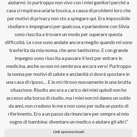
aiutarmi. Io purtroppo non vivo con i miei genitori perché a
casa si respirava un’aria tossica, a causa di problemi loro che
per motivi di privacy non sto a spiegare qui. Era impossibile
studiare o impegnarsi per qualcosa, e parlandone con Silvia
sono riuscita a trovare un modo per superare questa
difficoltà. Le cose sono andate ancora meglio quando mi sono
trasferita da mia nonna, che amo tantissimo. E con grande
impegno sono riuscita a passare il test per entrare in
medicina, anche se non mi sembrava ancora vero! Purtroppo
la nonna per motivi di salute e anzianità si dovrà spostare in
una casa di riposo… E io mi ritrovo nuovamente in una brutta
situazione. Risulto ancora a carico dei miei quindi non ho
accesso alla borsa di studio, ma i miei non mi danno un soldo
da anni, non credono in me e non sono per nulla un punto di
riferimento. Ero a un passo da rinunciare per sempre al mio
sogno di bambina: diventare un medico e aiutare gli altri.”