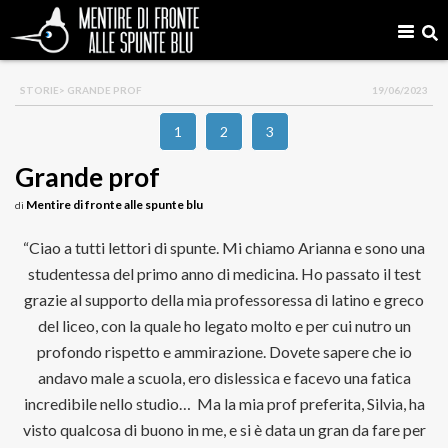
STORIE
> GRANDE PROF
19/06/2023
1
2
3
Grande prof
Mentire di fronte alle spunte blu
di
“Ciao a tutti lettori di spunte. Mi chiamo Arianna e sono una
studentessa del primo anno di medicina. Ho passato il test
grazie al supporto della mia professoressa di latino e greco
del liceo, con la quale ho legato molto e per cui nutro un
profondo rispetto e ammirazione. Dovete sapere che io
andavo male a scuola, ero dislessica e facevo una fatica
incredibile nello studio…
Ma la mia prof preferita, Silvia, ha
visto qualcosa di buono in me, e si è data un gran da fare per