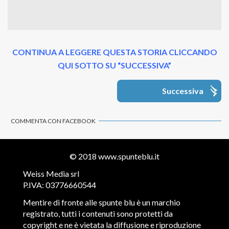
CONTINUA A LEGGERE QUESTA STORIA CLICCANDO
QUI SOTTO SU “SUCCESSIVA”
Successiva
COMMENTA CON FACEBOOK
© 2018
www.spunteblu.it
Weiss Media srl
P.IVA: 03776660544
Mentire di fronte alle spunte blu è un marchio
registrato, tutti i contenuti sono protetti da
copyright e ne è vietata la diffusione e riproduzione