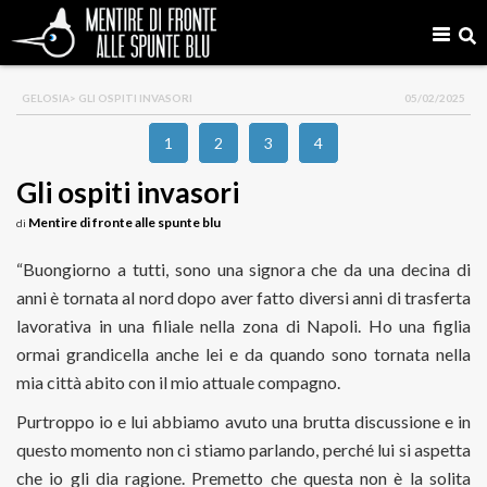
GELOSIA
> GLI OSPITI INVASORI
05/02/2025
1
2
3
4
Gli ospiti invasori
Mentire di fronte alle spunte blu
di
“Buongiorno a tutti, sono una signora che da una decina di
anni è tornata al nord dopo aver fatto diversi anni di trasferta
lavorativa in una filiale nella zona di Napoli. Ho una figlia
ormai grandicella anche lei e da quando sono tornata nella
mia città abito con il mio attuale compagno.
Purtroppo io e lui abbiamo avuto una brutta discussione e in
questo momento non ci stiamo parlando, perché lui si aspetta
che io gli dia ragione. Premetto che questa non è la solita