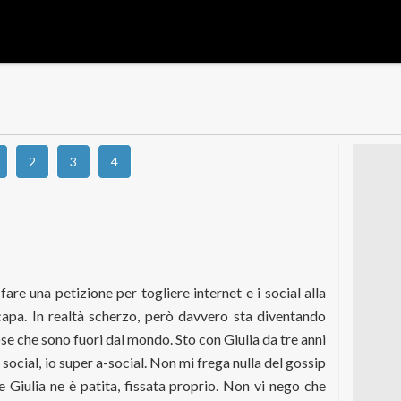
2
3
4
are una petizione per togliere internet e i social alla
capa. In realtà scherzo, però davvero sta diventando
se che sono fuori dal mondo. Sto con Giulia da tre anni
social, io super a-social. Non mi frega nulla del gossip
ce Giulia ne è patita, fissata proprio. Non vi nego che