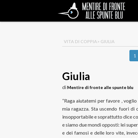
VITA DI COPPIA
> GIULIA
1
Giulia
di
Mentire di fronte alle spunte blu
“Raga aiutatemi per favore , voglio f
mia ragazza. Sta uscendo fuori di 
insopportabile e soprattutto dice co
e siamo due mondi opposti: lei super 
e dei famosi e delle loro vite, inve