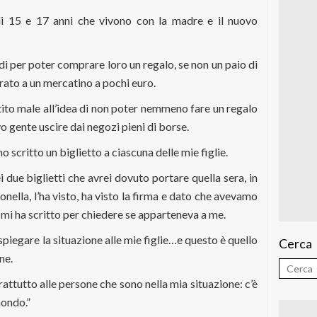
di 15 e 17 anni che vivono con la madre e il nuovo
i per poter comprare loro un regalo, se non un paio di
rato a un mercatino a pochi euro.
tito male all’idea di non poter nemmeno fare un regalo
o gente uscire dai negozi pieni di borse.
o scritto un biglietto a ciascuna delle mie figlie.
 due biglietti che avrei dovuto portare quella sera, in
onella, l’ha visto, ha visto la firma e dato che avevamo
 mi ha scritto per chiedere se apparteneva a me.
 spiegare la situazione alle mie figlie…e questo è quello
Cerca
ne.
ttutto alle persone che sono nella mia situazione: c’è
mondo.”