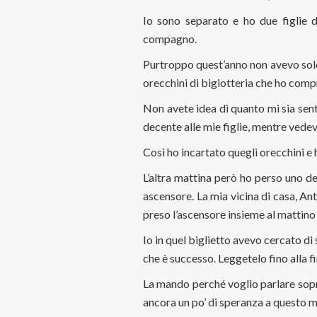
Io sono separato e ho due figlie 
compagno.
Purtroppo quest’anno non avevo sold
orecchini di bigiotteria che ho comp
Non avete idea di quanto mi sia sen
decente alle mie figlie, mentre vedev
Così ho incartato quegli orecchini e h
L’altra mattina però ho perso uno dei
ascensore. La mia vicina di casa, Ant
preso l’ascensore insieme al mattino
Io in quel biglietto avevo cercato di
che è successo. Leggetelo fino alla fi
La mando perché voglio parlare sopra
ancora un po’ di speranza a questo 