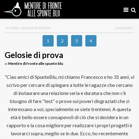
STORIE
> GELOSIE DI PROVA
24/06/2023
1
2
3
4
Gelosie di prova
Mentire di fronte alle spunte blu
di
“Ciao amici di SpunteBlu, mi chiamo Francesco e ho 31 anni, vi
scrivo per cercare di spiegare a tutte le ragazze che cercano
di instaurare una relazione seria e duratura che non c’è
bisogno di fare “test” o prove sui poveri disgraziati che si
interessano a voi, specialmente se siete trentenni. A questa
età è bello essere consapevoli di ciò che si desidera in un
rapporto e la cosa migliore per realizzare i propri progetti è
lavorarci sopra, meglio se in due. Ecco, ho recentemente