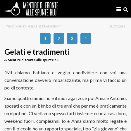
TRADIMENTI
> GELATI E TRADIMENTI
08/07/2026
1
2
3
4
Gelati e tradimenti
Mentire di fronte alle spunte blu
di
“Mi chiamo Fabiana e voglio condividere con voi una
conversazione davvero imbarazzante, ma prima vi faccio un
po’ di contesto.
Siamo quattro amici: io e il mio ragazzo, e poi Anna e Antonio,
sposati e con un bimbo di tre anni che per me è praticamente
un nipotino. Ci vediamo spesso tutti insieme: cene a casa loro,
weekend fuori, compleanni. Io e Anna siamo molto legate e
con il piccolo ho un rapporto speciale, tipo “zia giovane” che