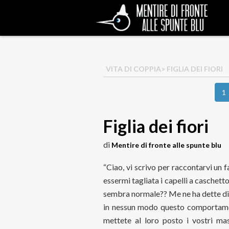
VITA DI COPPIA
> FIGLIA DEI FIORI
1
Figlia dei fiori
di
Mentire di fronte alle spunte blu
“Ciao, vi scrivo per raccontarvi un f
essermi tagliata i capelli a caschetto
sembra normale?? Me ne ha dette di 
in nessun modo questo comportame
mettete al loro posto i vostri mas