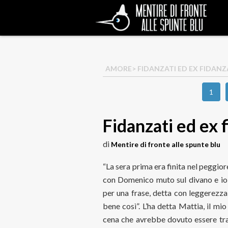
AMORE
> FIDANZATI ED EX FIDANZ
1
Fidanzati ed ex 
di
Mentire di fronte alle spunte blu
“La sera prima era finita nel peggior
con Domenico muto sul divano e io 
per una frase, detta con leggerezza
bene così”. L’ha detta Mattia, il mi
cena che avrebbe dovuto essere tran