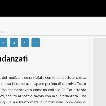
ATI
2
3
4
5
fidanzati
e dei modi: una cena iniziata con vino e battute, chiusa
chiusa in camera, incapace perfino di dormire. Tutto
, ma che ha scavato come un coltello: “a Carlotta sta
o ex, seduto al nostro tavolo con la sua fidanzata. Una
quilla si è trasformata in un tribunale. Io cercavo di