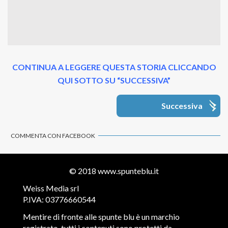
CONTINUA A LEGGERE QUESTA STORIA CLICCANDO
QUI SOTTO SU “SUCCESSIVA”
Successiva
COMMENTA CON FACEBOOK
© 2018
www.spunteblu.it
Weiss Media srl
P.IVA: 03776660544
Mentire di fronte alle spunte blu è un marchio
registrato, tutti i contenuti sono protetti da