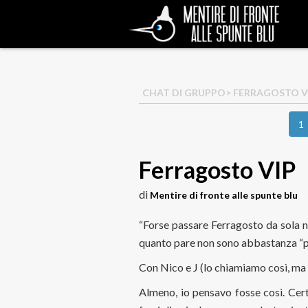
CHAT DI GRUPPO
> FERRAGOSTO V
1
Ferragosto VIP
di
Mentire di fronte alle spunte blu
“Forse passare Ferragosto da sola no
quanto pare non sono abbastanza “
Con Nico e J (lo chiamiamo così, ma 
Almeno, io pensavo fosse così. Cert