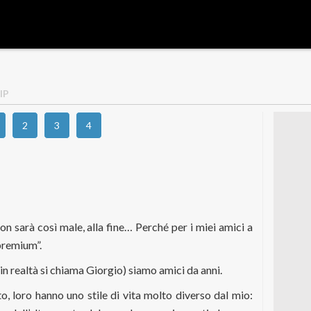
IP
2
3
4
n sarà così male, alla fine… Perché per i miei amici a
premium”.
in realtà si chiama Giorgio) siamo amici da anni.
o, loro hanno uno stile di vita molto diverso dal mio: