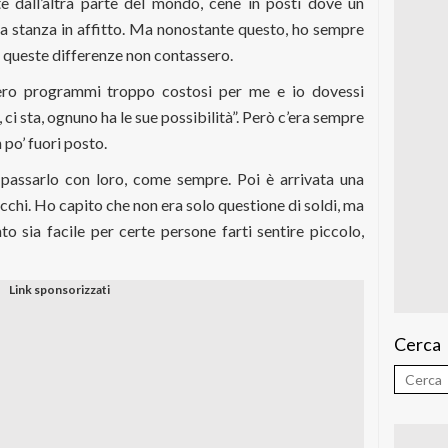
te dall’altra parte del mondo, cene in posti dove un
a stanza in affitto. Ma nonostante questo, ho sempre
e queste differenze non contassero.
ero programmi troppo costosi per me e io dovessi
 ci sta, ognuno ha le sue possibilità”. Però c’era sempre
 po’ fuori posto.
passarlo con loro, come sempre. Poi è arrivata una
cchi. Ho capito che non era solo questione di soldi, ma
nto sia facile per certe persone farti sentire piccolo,
Cerca