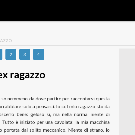
GAZZO
2
3
4
ex ragazzo
on so nemmeno da dove partire per raccontarvi questa
arrabbiare solo a pensarci. Io col mio ragazzo sto da
scerlo bene: geloso sì, ma nella norma, niente di
 Tutto è iniziato per una cavolata: la mia macchina
o portata dal solito meccanico. Niente di strano, lo