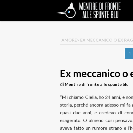
AMORE
> EX MECCANICO O EX RA
1
Ex meccanico o 
di
Mentire di fronte alle spunte blu
“Mi chiamo Clelia, ho 24 anni, e n
storia, perché ancora adesso mi fa 
quasi due anni, e credevo di cono
esagerato. O almeno così pensavo.
aveva fatto un rumore strano e l’h