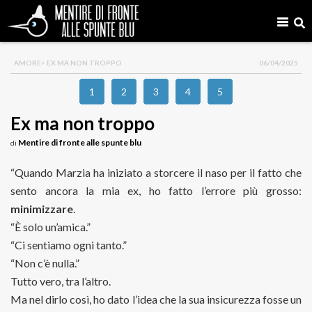
AMORE
> EX MA NON TROPPO
06/04/2025
1
2
3
4
5
Ex ma non troppo
Mentire di fronte alle spunte blu
di
“Quando Marzia ha iniziato a storcere il naso per il fatto che
sento ancora la mia ex, ho fatto l’errore più grosso:
minimizzare
.
“È solo un’amica.”
“Ci sentiamo ogni tanto.”
“Non c’è nulla.”
Tutto vero, tra l’altro.
Ma nel dirlo così, ho dato l’idea che la sua insicurezza fosse un