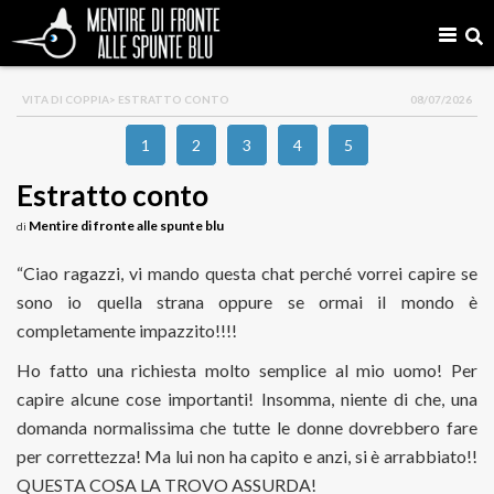
VITA DI COPPIA
> ESTRATTO CONTO
08/07/2026
1
2
3
4
5
Estratto conto
Mentire di fronte alle spunte blu
di
“Ciao ragazzi, vi mando questa chat perché vorrei capire se
sono io quella strana oppure se ormai il mondo è
completamente impazzito!!!!
Ho fatto una richiesta molto semplice al mio uomo! Per
capire alcune cose importanti! Insomma, niente di che, una
domanda normalissima che tutte le donne dovrebbero fare
per correttezza! Ma lui non ha capito e anzi, si è arrabbiato!!
QUESTA COSA LA TROVO ASSURDA!