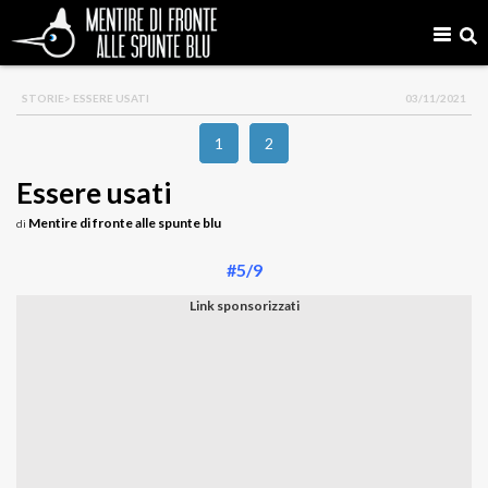
STORIE
> ESSERE USATI
03/11/2021
1
2
Essere usati
Mentire di fronte alle spunte blu
di
#5/9