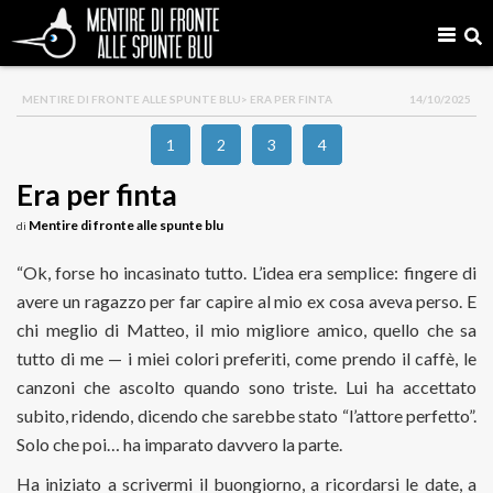
MENTIRE DI FRONTE ALLE SPUNTE BLU
> ERA PER FINTA
14/10/2025
1
2
3
4
Era per finta
Mentire di fronte alle spunte blu
di
“Ok, forse ho incasinato tutto. L’idea era semplice: fingere di
avere un ragazzo per far capire al mio ex cosa aveva perso. E
chi meglio di Matteo, il mio migliore amico, quello che sa
tutto di me — i miei colori preferiti, come prendo il caffè, le
canzoni che ascolto quando sono triste. Lui ha accettato
subito, ridendo, dicendo che sarebbe stato “l’attore perfetto”.
Solo che poi… ha imparato davvero la parte.
Ha iniziato a scrivermi il buongiorno, a ricordarsi le date, a