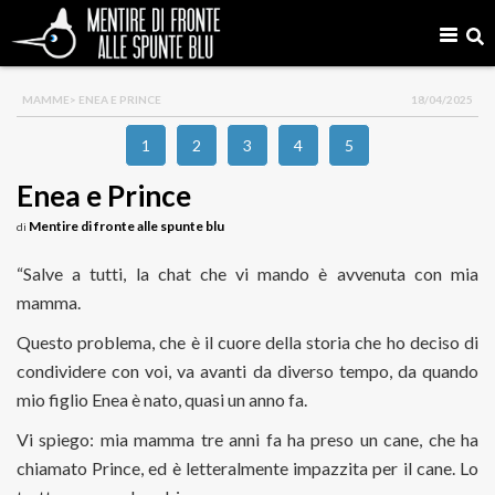
MAMME
> ENEA E PRINCE
18/04/2025
1
2
3
4
5
Enea e Prince
Mentire di fronte alle spunte blu
di
“Salve a tutti, la chat che vi mando è avvenuta con mia
mamma.
Questo problema, che è il cuore della storia che ho deciso di
condividere con voi, va avanti da diverso tempo, da quando
mio figlio Enea è nato, quasi un anno fa.
Vi spiego: mia mamma tre anni fa ha preso un cane, che ha
chiamato Prince, ed è letteralmente impazzita per il cane. Lo