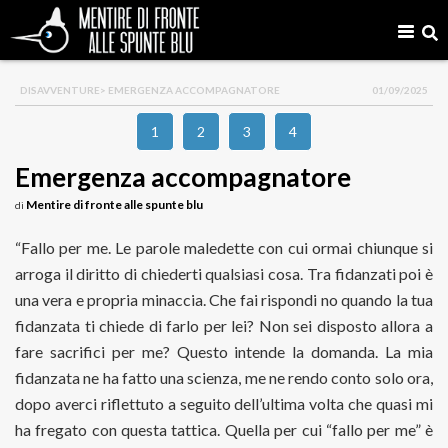
DISAVVENTURE
> EMERGENZA ACCOMPAGNATORE
01/09/2025
1
2
3
4
Emergenza accompagnatore
Mentire di fronte alle spunte blu
di
“Fallo per me. Le parole maledette con cui ormai chiunque si
arroga il diritto di chiederti qualsiasi cosa. Tra fidanzati poi è
una vera e propria minaccia. Che fai rispondi no quando la tua
fidanzata ti chiede di farlo per lei? Non sei disposto allora a
fare sacrifici per me? Questo intende la domanda. La mia
fidanzata ne ha fatto una scienza, me ne rendo conto solo ora,
dopo averci riflettuto a seguito dell’ultima volta che quasi mi
ha fregato con questa tattica. Quella per cui “fallo per me” è