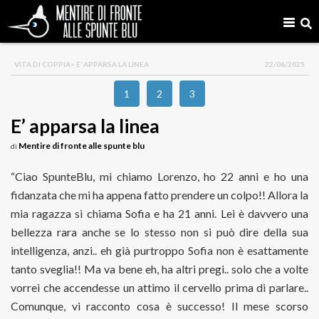
VITA DI COPPIA
> E’ APPARSA LA LINEA
22/06/2025
1
2
3
E’ apparsa la linea
Mentire di fronte alle spunte blu
di
“Ciao SpunteBlu, mi chiamo Lorenzo, ho 22 anni e ho una
fidanzata che mi ha appena fatto prendere un colpo!! Allora la
mia ragazza si chiama Sofia e ha 21 anni. Lei è davvero una
bellezza rara anche se lo stesso non si può dire della sua
intelligenza, anzi.. eh già purtroppo Sofia non è esattamente
tanto sveglia!! Ma va bene eh, ha altri pregi.. solo che a volte
vorrei che accendesse un attimo il cervello prima di parlare..
Comunque, vi racconto cosa è successo! Il mese scorso