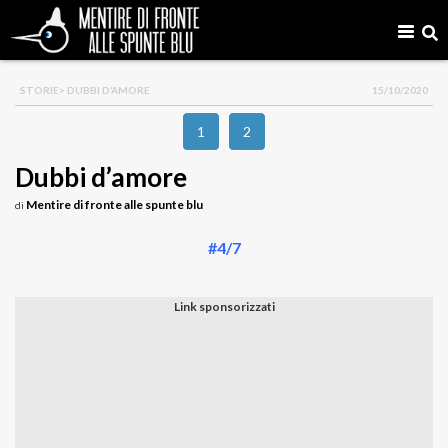
STORIE
> DUBBI D’AMORE
15/10/2020
1
2
Dubbi d’amore
Mentire di fronte alle spunte blu
di
#4/7