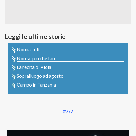
Leggi le ultime storie
Nonna colf
Non so più che fare
La recita di Viola
Sopralluogo ad agosto
Campo in Tanzania
#7/7