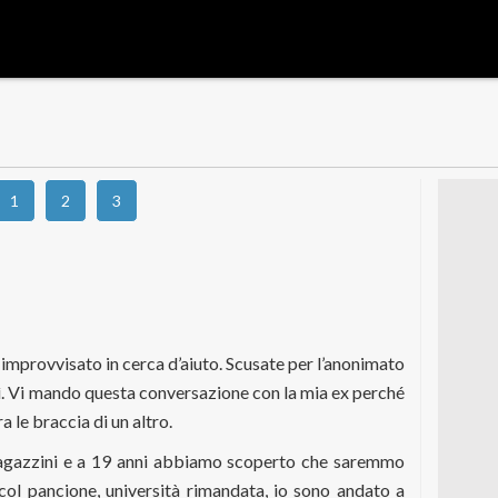
1
2
3
o improvvisato in cerca d’aiuto. Scusate per l’anonimato
sì. Vi mando questa conversazione con la mia ex perché
a le braccia di un altro.
agazzini e a 19 anni abbiamo scoperto che saremmo
 col pancione, università rimandata, io sono andato a