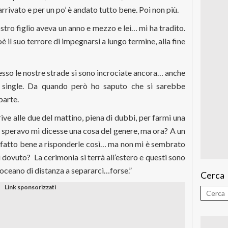
rrivato e per un po’ è andato tutto bene. Poi non più.
tro figlio aveva un anno e mezzo e lei… mi ha tradito.
è il suo terrore di impegnarsi a lungo termine, alla fine
 spesso le nostre strade si sono incrociate ancora… anche
single. Da quando però ho saputo che si sarebbe
parte.
ve alle due del mattino, piena di dubbi, per farmi una
speravo mi dicesse una cosa del genere, ma ora? A un
fatto bene a risponderle così… ma non mi è sembrato
ei dovuto?
La cerimonia si terrà all’estero e questi sono
n oceano di distanza a separarci…forse.”
Cerca