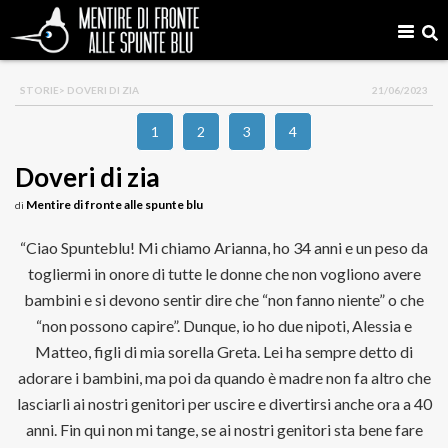
STORIE
> DOVERI DI ZIA
21/06/2023
1
2
3
4
Doveri di zia
Mentire di fronte alle spunte blu
di
“Ciao Spunteblu! Mi chiamo Arianna, ho 34 anni e un peso da
togliermi in onore di tutte le donne che non vogliono avere
bambini e si devono sentir dire che “non fanno niente” o che
“non possono capire”. Dunque, io ho due nipoti, Alessia e
Matteo, figli di mia sorella Greta. Lei ha sempre detto di
adorare i bambini, ma poi da quando è madre non fa altro che
lasciarli ai nostri genitori per uscire e divertirsi anche ora a 40
anni. Fin qui non mi tange, se ai nostri genitori sta bene fare