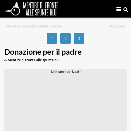
DRAMMA
> DONAZIONE PER IL PADRE
17/03/2026
1
2
3
Donazione per il padre
Mentire di fronte alle spunte blu
di