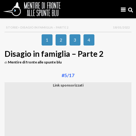
STORIE
> DISAGIO IN FAMIGLIA – PARTE 2
18/01/2022
1
2
3
4
Disagio in famiglia – Parte 2
Mentire di fronte alle spunte blu
di
#5/17