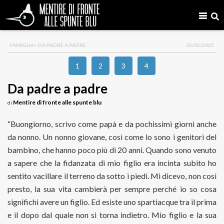
FAMIGLIA
> DA PADRE A PADRE
03/02/2025
1
2
3
4
Da padre a padre
Mentire di fronte alle spunte blu
di
“Buongiorno, scrivo come papà e da pochissimi giorni anche
da nonno. Un nonno giovane, così come lo sono i genitori del
bambino, che hanno poco più di 20 anni. Quando sono venuto
a sapere che la fidanzata di mio figlio era incinta subito ho
sentito vacillare il terreno da sotto i piedi. Mi dicevo, non così
presto, la sua vita cambierà per sempre perché io so cosa
significhi avere un figlio. Ed esiste uno spartiacque tra il prima
e il dopo dal quale non si torna indietro. Mio figlio e la sua