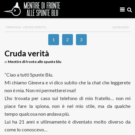
FAMIGLIA
> CRUDA VERITÀ
10/06/2025
1
2
3
Cruda verità
Mentire di fronte alle spunte blu
di
“Ciao a tutti Spunte Blu.
Mi chiamo Ginevra e vi dico subito che la chat che leggerete
non è mia. Non mi permetterei mai!
L’ho trovata per caso sul telefono di mio fratello… non mi
piace fare la spiona, non è nel mio stile, ma da qualche
tempo qualcosa non andava più.
Lui ha 21 anni e ultimamente è diventato molto diverso da
come lo conoscevo…