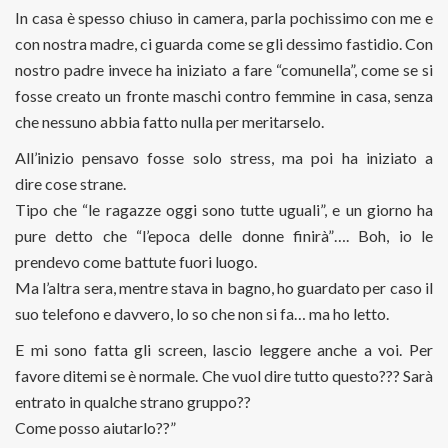
In casa è spesso chiuso in camera, parla pochissimo con me e
con nostra madre, ci guarda come se gli dessimo fastidio. Con
nostro padre invece ha iniziato a fare “comunella”, come se si
fosse creato un fronte maschi contro femmine in casa, senza
che nessuno abbia fatto nulla per meritarselo.
All’inizio pensavo fosse solo stress, ma poi ha iniziato a
dire cose strane.
Tipo che “le ragazze oggi sono tutte uguali”, e un giorno ha
pure detto che “l’epoca delle donne finirà”…. Boh, io le
prendevo come battute fuori luogo.
Ma l’altra sera, mentre stava in bagno, ho guardato per caso il
suo telefono e davvero, lo so che non si fa… ma ho letto.
E mi sono fatta gli screen, lascio leggere anche a voi. Per
favore ditemi se è normale. Che vuol dire tutto questo??? Sarà
entrato in qualche strano gruppo??
Come posso aiutarlo??”