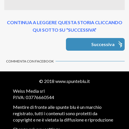
CONTINUA A LEGGERE QUESTA STORIA CLICCANDO
QUI SOTTO SU “SUCCESSIVA”
Successiva
COMMENTA CON FACEBOOK
© 2018
www.spunteblu.it
Weiss Media srl
P.IVA: 03776660544
Mentire di fronte alle spunte blu è un marchio
registrato, tutti i contenuti sono protetti da
copyright e ne è vietata la diffusione e riproduzione