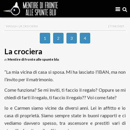
VIAGGI
> LA CROCIERA
27/04/2025
1
2
3
4
La crociera
Mentire di fronte alle spunte blu
di
“La mia vicina di casa si sposa. Mi ha lasciato l’IBAN, ma non
l’invito per il matrimonio.
Come funziona? Se mi inviti, ti faccio il regalo? Oppure se mi
chiedi di farti il regalo, ti faccio il regalo?? Voi come fate?
Io e Carmen siamo vicine da diversi anni. Lei in affitto e io
casa di proprietà. Siamo sempre state in buoni rapporti e ci
vediamo davvero spesso, tra ascensore e prestiti vari di