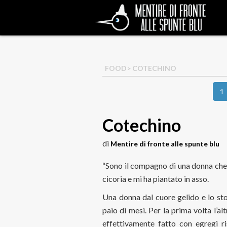
FOOD
> COTECHINO
1
Cotechino
di
Mentire di fronte alle spunte blu
“Sono il compagno di una donna che 
cicoria e mi ha piantato in asso.
Una donna dal cuore gelido e lo s
paio di mesi. Per la prima volta l’a
effettivamente fatto con egregi ri