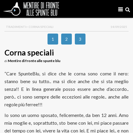
TRADIMENTI
> CORNA SPECIALI
14/09/2025
1
2
3
Corna speciali
Mentire di fronte alle spunte blu
di
“Care SpunteBlu, si dice che le corna sono come il nero:
stanno bene su tutto.. ma si dice anche che si sta meglio
senza!! E in linea generale posso essere anche d’accordo..
però.. ci sono sempre delle eccezioni alle regole.. anche alle
regole più ferree!!!
Io sono un uomo sposato, felicemente, da ben 12 anni. Amo
mia moglie e, soprattutto, sto bene con lei, mi piace passare
del tempo con lei, vivere la vita con lei. E mi piace lei.. e non