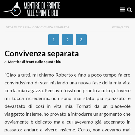
VITA DI COPPIA
> CONVIVENZA SEPARATA
07/04/2025
1
2
3
Convivenza separata
Mentire di fronte alle spunte blu
di
“Ciao a tutti, mi chiamo Roberto e fino a poco tempo fa ero
convintissimo di star iniziando una nuova fase della mia vita
con la mia ragazza. Pensavo fossi uno pronto a tutto, e invece
mi tocca ricredermi…non sono mai stato più spiazzato e
devastato di così in vita mia. Tornati da un piacevole
viaggetto insieme, ho provato a introdurre un argomento che
ovviamente è delicato ma a cui avevamo già accennato in
passato: andare a vivere insieme. Certo, non avevamo mai