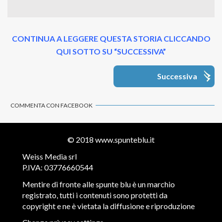
CONTINUA A LEGGERE QUESTA STORIA CLICCANDO
QUI SOTTO SU “SUCCESSIVA”
Successiva
COMMENTA CON FACEBOOK
© 2018
www.spunteblu.it
Weiss Media srl
P.IVA: 03776660544
Mentire di fronte alle spunte blu è un marchio
registrato, tutti i contenuti sono protetti da
copyright e ne è vietata la diffusione e riproduzione