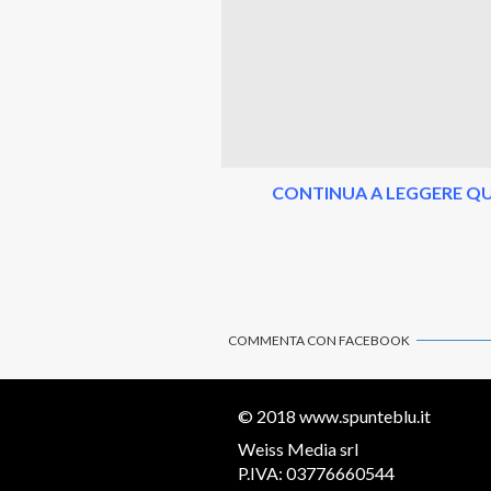
CONTINUA A LEGGERE QU
COMMENTA CON FACEBOOK
© 2018
www.spunteblu.it
Weiss Media srl
P.IVA: 03776660544