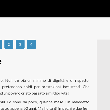
2
3
4
e
o. Non c’è più un minimo di dignità e di rispetto.
he pretendono soldi per prestazioni inesistenti. Che
ad un povero cristo passato a miglior vita?
blu. Lo sono da poco, qualche mese. Un maledetto
ito ad appena 52 anni. Ma ho tanti impegni e due figli