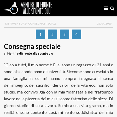
DISAVVENTURE
> CONSEGNA SPECIALE
29/04/2025
1
2
3
4
Consegna speciale
Mentire di fronte alle spunte blu
di
“Ciao a tutti, il mio nome è Elia, sono un ragazzo di 21 anni e
sono al secondo anno di università. Siccome sono cresciuto in
una famiglia in cui mi hanno sempre insegnato il senso
dell’impegno, dei sacrifici, dei valori della vita ecc, non solo
studio, ma convivo già con la mia fidanzata e nel frattempo
lavoro nella pizzeria dei miei zii come fattorino delle pizze. Di
giorno studio, di sera lavoro. Sembra una vita grama, ma in
realtà o sono contento così, mi sento soddisfatto del mio