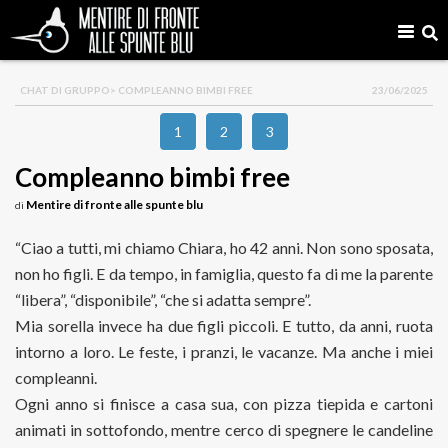
CHAT DI GRUPPO
> COMPLEANNO BIMBI FREE
23/06/2025
1
2
3
Compleanno bimbi free
Mentire di fronte alle spunte blu
di
“Ciao a tutti, mi chiamo Chiara, ho 42 anni. Non sono sposata,
non ho figli. E da tempo, in famiglia, questo fa di me la parente
“libera”, “disponibile”, “che si adatta sempre”.
Mia sorella invece ha due figli piccoli. E tutto, da anni, ruota
intorno a loro. Le feste, i pranzi, le vacanze. Ma anche i miei
compleanni.
Ogni anno si finisce a casa sua, con pizza tiepida e cartoni
animati in sottofondo, mentre cerco di spegnere le candeline