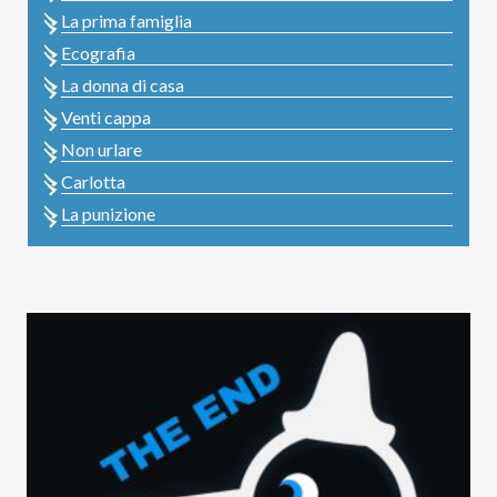
La prima famiglia
Ecografia
La donna di casa
Venti cappa
Non urlare
Carlotta
La punizione