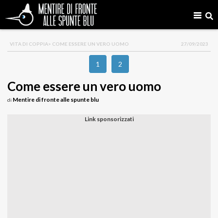
VITA DI COPPIA
> COME ESSERE UN VERO UOMO
27/09/2023
1
2
Come essere un vero uomo
Mentire di fronte alle spunte blu
di