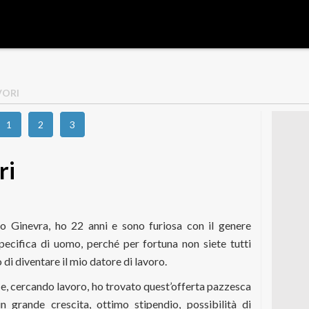
VORI
1
2
3
ri
mo Ginevra, ho 22 anni e sono furiosa con il genere
pecifica di uomo, perché per fortuna non siete tutti
 di diventare il mio datore di lavoro.
 e, cercando lavoro, ho trovato quest’offerta pazzesca
n grande crescita, ottimo stipendio, possibilità di