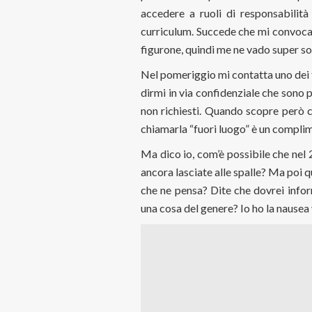
accedere a ruoli di responsabilit
curriculum. Succede che mi convocan
figurone, quindi me ne vado super so
Nel pomeriggio mi contatta uno dei tr
dirmi in via confidenziale che sono
non richiesti. Quando scopre però c
chiamarla “fuori luogo” è un compli
Ma dico io, com’è possibile che ne
ancora lasciate alle spalle? Ma poi 
che ne pensa? Dite che dovrei infor
una cosa del genere? Io ho la nausea