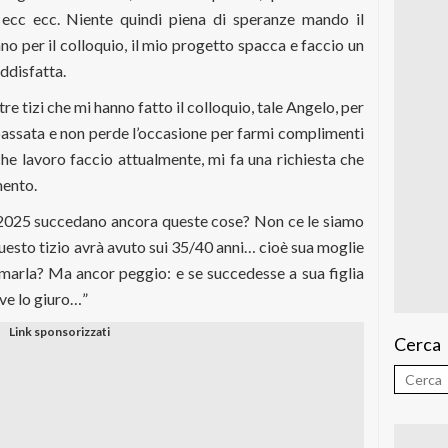
à ecc ecc. Niente quindi piena di speranze mando il
o per il colloquio, il mio progetto spacca e faccio un
ddisfatta.
e tizi che mi hanno fatto il colloquio, tale Angelo, per
 passata e non perde l’occasione per farmi complimenti
he lavoro faccio attualmente, mi fa una richiesta che
mento.
l 2025 succedano ancora queste cose? Non ce le siamo
questo tizio avrà avuto sui 35/40 anni… cioè sua moglie
marla? Ma ancor peggio: e se succedesse a sua figlia
 ve lo giuro…”
Cerca