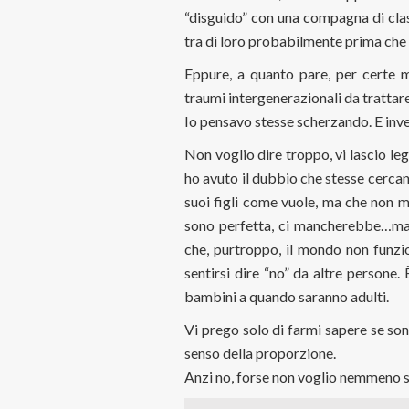
“disguido” con una compagna di clas
tra di loro probabilmente prima che
Eppure, a quanto pare, per certe 
traumi intergenerazionali da trattare
Io pensavo stesse scherzando. E inv
Non voglio dire troppo, vi lascio le
ho avuto il dubbio che stesse cercan
suoi figli come vuole, ma che non m
sono perfetta, ci mancherebbe…ma 
che, purtroppo, il mondo non funz
sentirsi dire “no” da altre persone. 
bambini a quando saranno adulti.
Vi prego solo di farmi sapere se son
senso della proporzione.
Anzi no, forse non voglio nemmeno s