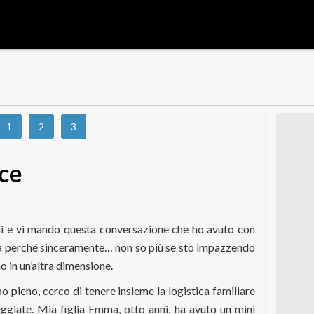
1
2
3
ace
nni e vi mando questa conversazione che ho avuto con
ia perché sinceramente… non so più se sto impazzendo
o in un’altra dimensione.
o pieno, cerco di tenere insieme la logistica familiare
ggiate. Mia figlia Emma, otto anni, ha avuto un mini