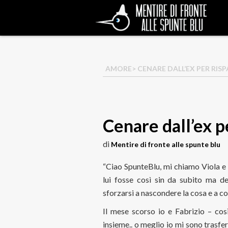
AMORE
> CENARE DALL’EX PER RIS
Cenare dall’ex p
di
Mentire di fronte alle spunte blu
“Ciao SpunteBlu, mi chiamo Viola e 
lui fosse così sin da subito ma d
sforzarsi a nascondere la cosa e a 
Il mese scorso io e Fabrizio – cos
insieme.. o meglio io mi sono trasfer