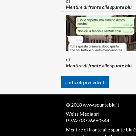
di
Mentire di fronte alle spunte blu
di
Mentire di fronte alle spunte blu
« articoli precedenti
© 2018
www.spunteblu.it
Weiss Media srl
P.IVA: 03776660544
Mentire di fronte alle spunte blu è 