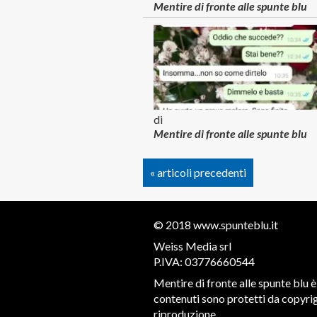
Mentire di fronte alle spunte blu
di
Mentire di fronte alle spunte blu
« articoli precedenti
© 2018
www.spunteblu.it
Weiss Media srl
P.IVA: 03776660544
Mentire di fronte alle spunte blu è 
contenuti sono protetti da copyrigh
riproduzione