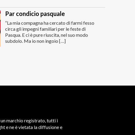
Par condicio pasquale
“La mia compagna ha cercato di farmi fesso
circa gli impegni familiari per le feste di
Pasqua. E ci è pure riuscita, nel suo modo
subdolo. Ma io non ingoio […]
un marchio registrato, tutti i
t e ne è vietata la diffusione e