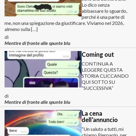
Lo dico senza
abbassare lo sguardo,
perché è una parte di
me, non una spiegazione da giustificare. Viviamo nel 2026,
almeno sulla […]
di
Mentire di fronte alle spunte blu
Coming out
CONTINUA A
LEGGERE QUESTA
STORIA CLICCANDO
QUI SOTTO SU
“SUCCESSIVA”
di
Mentire di fronte alle spunte blu
La cena
dell’annuncio
“Un saluto a tutti, mi
chiamo Pierpaolo, per