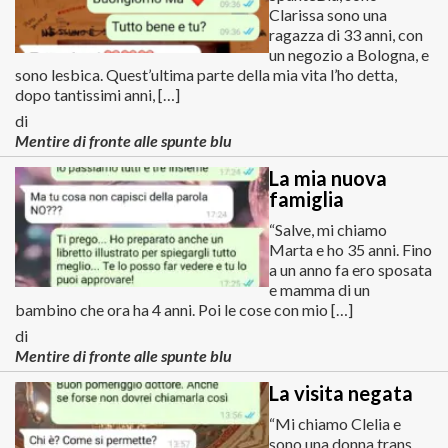
Clarissa sono una
ragazza di 33 anni, con
un negozio a Bologna, e
sono lesbica. Quest’ultima parte della mia vita l’ho detta,
dopo tantissimi anni, […]
di
Mentire di fronte alle spunte blu
La mia nuova
famiglia
“Salve, mi chiamo
Marta e ho 35 anni. Fino
a un anno fa ero sposata
e mamma di un
bambino che ora ha 4 anni. Poi le cose con mio […]
di
Mentire di fronte alle spunte blu
La visita negata
“Mi chiamo Clelia e
sono una donna trans.