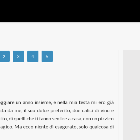
2
3
4
5
giare un anno insieme, e nella mia testa mi ero già
a da me, il suo dolce preferito, due calici di vino e
to, di quelli che ti fanno sentire a casa, con un pizzico
magico. Ma ecco niente di esagerato, solo qualcosa di