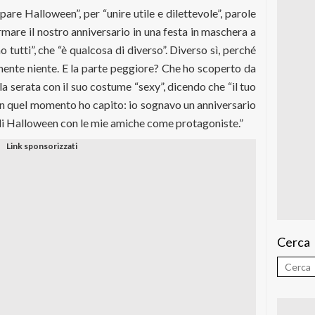
pare Halloween”, per “unire utile e dilettevole”, parole
rmare il nostro anniversario in una festa in maschera a
o tutti”, che “è qualcosa di diverso”. Diverso sì, perché
ente niente. E la parte peggiore? Che ho scoperto da
a serata con il suo costume “sexy”, dicendo che “il tuo
 in quel momento ho capito: io sognavo un anniversario
 di Halloween con le mie amiche come protagoniste.”
Cerca