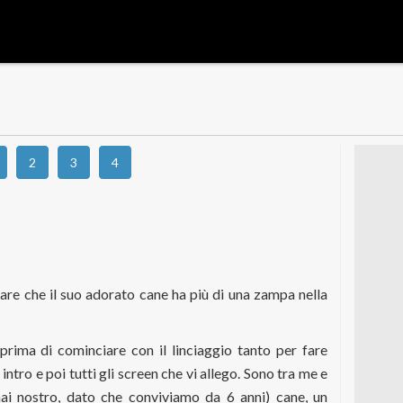
2
3
4
re che il suo adorato cane ha più di una zampa nella
prima di cominciare con il linciaggio tanto per fare
 intro e poi tutti gli screen che vi allego. Sono tra me e
ai nostro, dato che conviviamo da 6 anni) cane, un