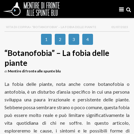
VITA DI COPPIA
> “BOTANOFOBIA” – LA FOBIA DELLE PIANTE
01/07/2023
1
2
3
4
“Botanofobia” – La fobia delle
piante
Mentire di fronte alle spunte blu
di
La fobia delle piante, nota anche come botanofobia o
antofobia, è un disturbo d’ansia specifico in cui una persona
sviluppa una paura irrazionale e persistente delle piante.
Sebbene possa sembrare strano o poco comune, questa fobia
può essere molto reale e può limitare significativamente la
vita quotidiana di chi ne soffre. In questo articolo,
esploreremo le cause, i sintomi e le possibili forme di