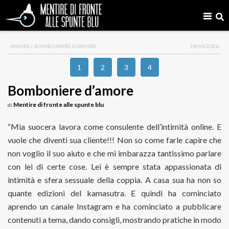
AMORE
> BOMBONIERE D’AMORE
28/04/2026
1
2
3
4
Bomboniere d’amore
Mentire di fronte alle spunte blu
di
“Mia suocera lavora come consulente dell’intimità online. E
vuole che diventi sua cliente!!! Non so come farle capire che
non voglio il suo aiuto e che mi imbarazza tantissimo parlare
con lei di certe cose. Lei è sempre stata appassionata di
intimità e sfera sessuale della coppia. A casa sua ha non so
quante edizioni del kamasutra. E quindi ha cominciato
aprendo un canale Instagram e ha cominciato a pubblicare
contenuti a tema, dando consigli, mostrando pratiche in modo