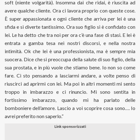
soft (niente volgarità). Insomma dai che ridai, è riuscita ad
avere qualche cliente. Ora ci lavora proprio con queste cose.
È super appassionata e ogni cliente che arriva per lei è una
sfida e si diverte tantissimo. Ora suo figlio si è confidato con
lei. Le ha detto che tra noi per ora c’è una fase di stasi. E lei è
entrata a gamba tesa nei nostri discorsi, e nella nostra
intimità. Ok che lei è una professionista, ma è sempre mia
suocera. Dice che si preoccupa della salute di suo figlio, della
sua prostata, e in più vuole che stiamo bene. Io non so come
fare. Ci sto pensando a lasciarmi andare, a volte penso di
riuscirci ad aprirmi con lei. Ma poi in altri momenti mi sento
troppo in imbarazzo e ci rinuncio. Mi sono sentita in
fortissimo imbarazzo, quando mi ha parlato delle
bomboniere dell’amore. Lascio a voi scoprire cosa sono…. Io
avrei preferito non saperlo.”