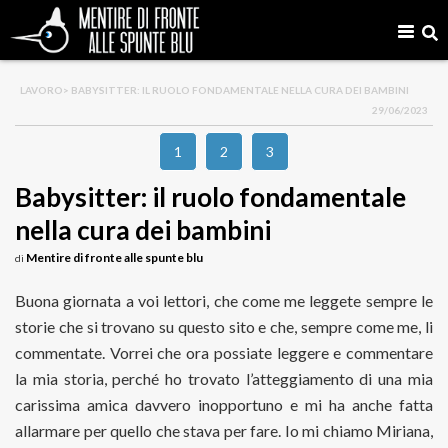
LAVORO
> BABYSITTER: IL RUOLO FONDAMENTALE NELLA CURA DEI BAMBINI
29/06/2023
1
2
3
Babysitter: il ruolo fondamentale
nella cura dei bambini
Mentire di fronte alle spunte blu
di
Buona giornata a voi lettori, che come me leggete sempre le
storie che si trovano su questo sito e che, sempre come me, li
commentate. Vorrei che ora possiate leggere e commentare
la mia storia, perché ho trovato l’atteggiamento di una mia
carissima amica davvero inopportuno e mi ha anche fatta
allarmare per quello che stava per fare. Io mi chiamo Miriana,