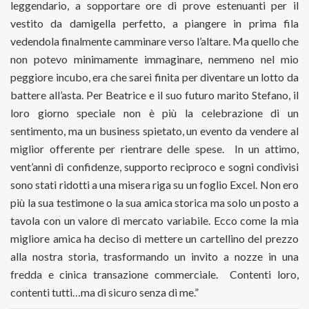
leggendario, a sopportare ore di prove estenuanti per il
vestito da damigella perfetto, a piangere in prima fila
vedendola finalmente camminare verso l’altare. Ma quello che
non potevo minimamente immaginare, nemmeno nel mio
peggiore incubo, era che sarei finita per diventare un lotto da
battere all’asta. Per Beatrice e il suo futuro marito Stefano, il
loro giorno speciale non è più la celebrazione di un
sentimento, ma un business spietato, un evento da vendere al
miglior offerente per rientrare delle spese.
In un attimo,
vent’anni di confidenze, supporto reciproco e sogni condivisi
sono stati ridotti a una misera riga su un foglio Excel. Non ero
più la sua testimone o la sua amica storica ma solo un posto a
tavola con un valore di mercato variabile. Ecco come la mia
migliore amica ha deciso di mettere un cartellino del prezzo
alla nostra storia, trasformando un invito a nozze in una
fredda e cinica transazione commerciale.
Contenti loro,
contenti tutti…ma di sicuro senza di me.”