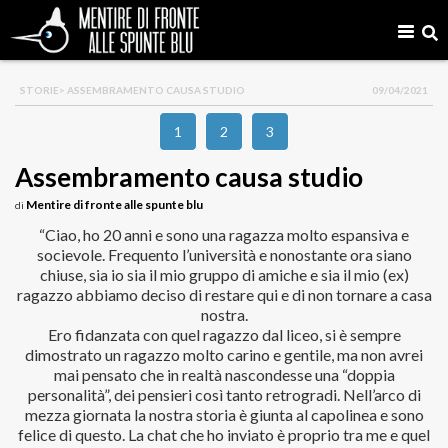
STORIE
> ASSEMBRAMENTO CAUSA STUDIO
09/04/2021
1
2
3
Assembramento causa studio
Mentire di fronte alle spunte blu
di
“Ciao, ho 20 anni e sono una ragazza molto espansiva e
socievole. Frequento l’università e nonostante ora siano
chiuse, sia io sia il mio gruppo di amiche e sia il mio (ex)
ragazzo abbiamo deciso di restare qui e di non tornare a casa
nostra.
Ero fidanzata con quel ragazzo dal liceo, si è sempre
dimostrato un ragazzo molto carino e gentile, ma non avrei
mai pensato che in realtà nascondesse una “doppia
personalità”, dei pensieri così tanto retrogradi. Nell’arco di
mezza giornata la nostra storia è giunta al capolinea e sono
felice di questo. La chat che ho inviato è proprio tra me e quel