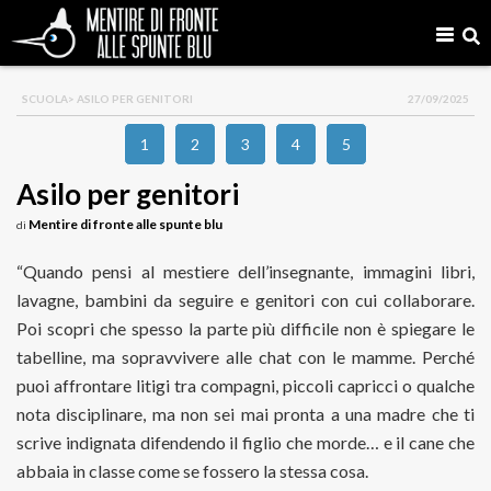
SCUOLA
> ASILO PER GENITORI
27/09/2025
1
2
3
4
5
Asilo per genitori
Mentire di fronte alle spunte blu
di
“Quando pensi al mestiere dell’insegnante, immagini libri,
lavagne, bambini da seguire e genitori con cui collaborare.
Poi scopri che spesso la parte più difficile non è spiegare le
tabelline, ma sopravvivere alle chat con le mamme. Perché
puoi affrontare litigi tra compagni, piccoli capricci o qualche
nota disciplinare, ma non sei mai pronta a una madre che ti
scrive indignata difendendo il figlio che morde… e il cane che
abbaia in classe come se fossero la stessa cosa.