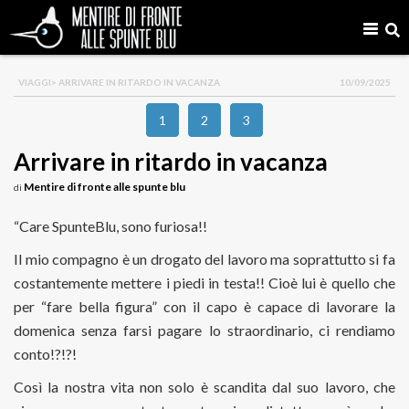
VIAGGI
> ARRIVARE IN RITARDO IN VACANZA
10/09/2025
1
2
3
Arrivare in ritardo in vacanza
Mentire di fronte alle spunte blu
di
“Care SpunteBlu, sono furiosa!!
Il mio compagno è un drogato del lavoro ma soprattutto si fa
costantemente mettere i piedi in testa!! Cioè lui è quello che
per “fare bella figura” con il capo è capace di lavorare la
domenica senza farsi pagare lo straordinario, ci rendiamo
conto!?!?!
Così la nostra vita non solo è scandita dal suo lavoro, che